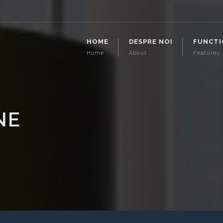
HOME
DESPRE NOI
FUNCTI
Home
About
Features
NE