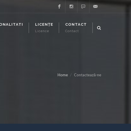
Facebook
Instagram
Whatsapp
support@executor-
ONALITATI
LICENȚE
CONTACT
Licence
Contact
it.ro
Home
Contactează-ne