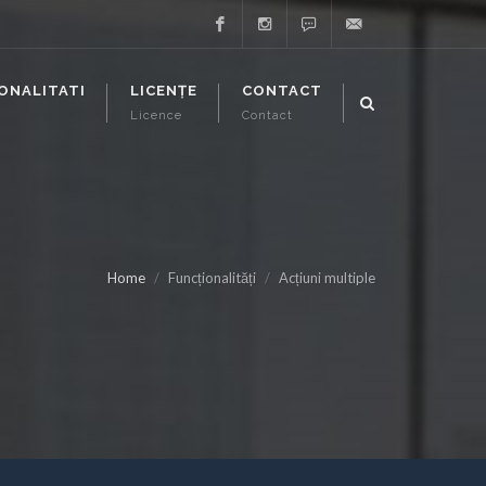
Facebook
Instagram
Whatsapp
support@executor-
ONALITATI
LICENȚE
CONTACT
Licence
Contact
it.ro
Home
Funcționalități
Acțiuni multiple