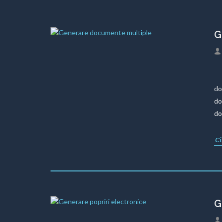
G
Du
do
do
do
Ci
G