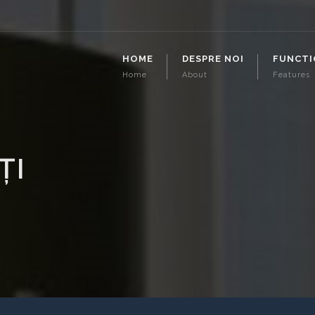
HOME
DESPRE NOI
FUNCTI
Home
About
Features
ȚI