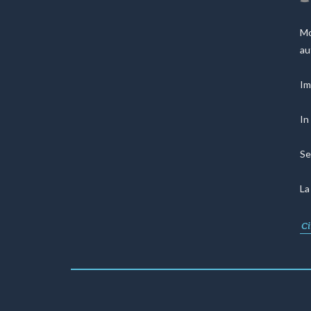
Mo
au
Im
In
Se
La
Ci