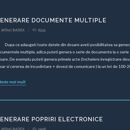
ENERARE DOCUMENTE MULTIPLE
Mihai BADEA
6525
pa ce adaugati toate datele din dosare aveti posibilitatea sa genera
cumentele multiple, adica puteti genera o serie de documente la o serie
sare. De exemplu puteti genera primele acte (Incheiere inregistrare des
sar si cererea de incuviintare + dovezi de comunicare ) la un lot de 100-20
teste mai mult
ENERARE POPRIRI ELECTRONICE
Mihai BADEA
5906